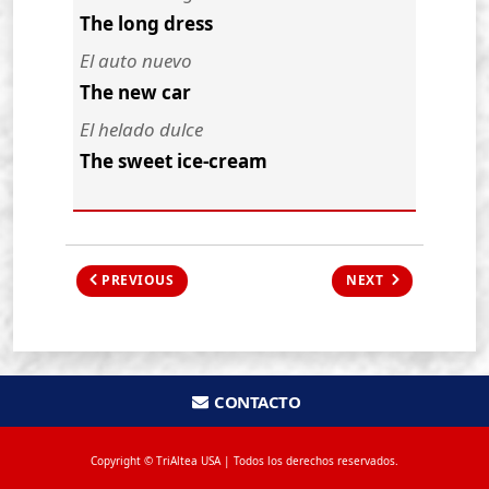
The long dress
El auto nuevo
The new car
El helado dulce
The sweet ice-cream
PREVIOUS
NEXT
CONTACTO
Copyright © TriAltea USA | Todos los derechos reservados.